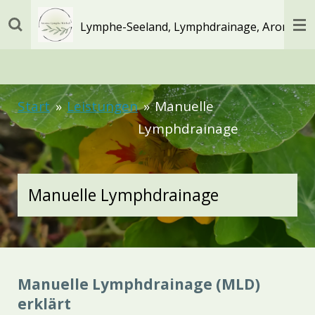
Zum
Aromapfl
Lymphe-Seeland, Lymphdrainage,
Hauptinhalt
springen
Start
»
Leistungen
»
Manuelle
Lymphdrainage
Manuelle Lymphdrainage
Manuelle Lymphdrainage (MLD)
erklärt