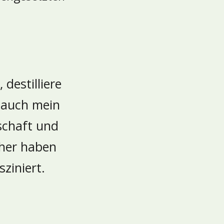
destilliere
r auch mein
schaft und
eher haben
sziniert.